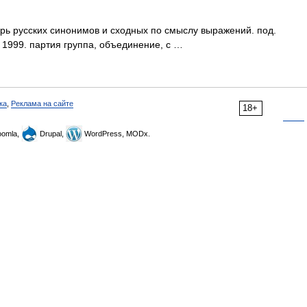
арь русских синонимов и сходных по смыслу выражений. под.
, 1999. партия группа, объединение, с …
ка
,
Реклама на сайте
18+
omla,
Drupal,
WordPress, MODx.