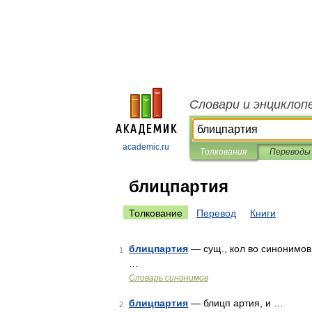
Словари и энциклоп
academic.ru
Толкования
Переводы
блицпартия
Толкование
Перевод
Книги
блицпартия
— сущ., кол во синонимов:
1
…
Словарь синонимов
блицпартия
— блицп артия, и …
2