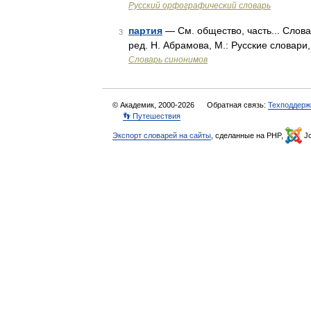
Русский орфографический словарь
партия
— См. общество, часть... Слов
3
ред. Н. Абрамова, М.: Русские словари
Словарь синонимов
© Академик, 2000-2026
Обратная связь:
Техподдерж
👣 Путешествия
Экспорт словарей на сайты
, сделанные на PHP,
Jo